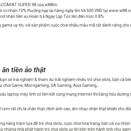
 BACCARAT SUPER 98 của w88hn
hời cơ nhận 10% thưởng nạp lại hàng ngày lên tới 500 VND tại www w88 
 and nhận tiền xu Hoàn trả Ngay Lập Tức lên đến mức 0.8%.
ng game uy tín, với sản phẩm cuộc chơi nhiều mẫu mã rất dành riêng cho
 ăn tiền ảo thật
ạn sẽ trải nghiệm & tham dự trãi nghiệm nhiều trò chơi slots, bắn cá bên 
i như chơi Game, Microgaming, SA Gaming, Asia Gaming,…
êu hoặc laptop máy tính có liên kết cùng mạng internet thì bằng hữu dườn
 com rất chi là chân thật, Hình ảnh cao, âm nhạc chân thật khiến cho đồ
 hàng trăm tựa đề trò chơi slots, cuộc chơi hóa trang, bắn cá vui nhộn 
i từ những nhà phát hành trò chơi slots uy tín bên trên hành tinh như 