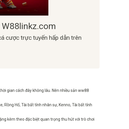
| W88linkz.com
cá cược trực tuyến hấp dẫn trên
thời gian cách đây không lâu. Nên nhiều sản ww88
, Rồng Hổ, Tài bất tỉnh nhân sự, Kenno, Tài bất tỉnh
ặng kèm theo đặc biệt quan trọng thu hút với trò chơi