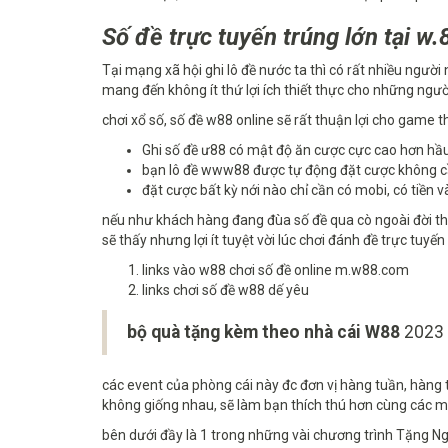
Số đề trực tuyến trúng lớn tại w.
Tại mạng xã hội ghi lô đề nước ta thì có rất nhiều người
mang đến không ít thứ lợi ích thiết thực cho những ngư
chơi xổ số, số đề w88 online sẽ rất thuận lợi cho game th
Ghi số đề ư88 có mật độ ăn cược cực cao hơn hầu h
bạn lô đề www88 được tự động đặt cược không cần t
đặt cược bất kỳ nới nào chỉ cần có mobi, có tiền 
nếu như khách hàng đang đùa số đề qua cò ngoài đời thực
sẽ thấy nhưng lợi ít tuyệt vời lúc chơi đánh đề trực tuyến
links vào w88 chơi số đề online m.w88.com
links chơi số đề w88 dế yêu
bộ quà tặng kèm theo nhà cái W88
2023
các event của phòng cái này đc đơn vị hàng tuần, hàng 
không giống nhau, sẽ làm bạn thích thú hơn cùng các 
bên dưới đầy là 1 trong những vài chương trình Tặng Ng