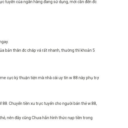
trực tuyến của ngân hàng đang sử dụng, mới cần đến đc
ngay.
 của bản thân đc cháp vá rất nhanh, thường thì khoản 5
me cực kỳ thuận tiện mà nhà cái uy tín w 88 này phụ trợ
88. Chuyển tiền xu trực tuyến cho người bán thẻ w.88,
p thẻ, nên đây cũng Chưa hẳn hình thức nạp tiền trong