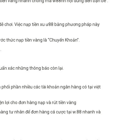
p tiền vàng nhanh chóng mà w88hn nội dung đến bạn bè :
dễ chơi. Việc nạp tiền xu ư88 bằng phương pháp này
ớc thức nạp tiền vàng là “Chuyển Khoản”.
.
huẩn xác những thông báo còn lại.
 phối phần nhiều các tài khoản ngân hàng có tại việt
ện lợi cho đơn hàng nạp và rút tiền vàng
àng tư nhân để đơn hàng cá cược tại w.88 nhanh và