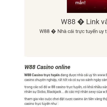
W88 � Link và
W88 � Nhà cái trực tuyến uy tí
W88 Casino online
W88 Casino trực tuyến
đang được nhà cái uy tín www.
casino chuyên nghiệp, rất tốt và có sự so sánh ngày càn
trong các số đó w 88 casino trực tuyến, có khá nhiều sản
nhân sự Sicbo, Blackjack … đc các mỹ nhân sexy của w.8
tham gia vào cuộc chơi đặt cược casino ăn tiền vàng thậ
casino trực tuyến như :